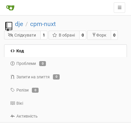
dje
cpm-nuxt
/
Слідкувати
1
В обрані
0
0
Форк
Код
Проблеми
0
Запити на злиття
0
Релізи
0
Вікі
Активність