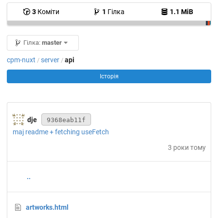
3
Коміти
1
Гілка
1.1 MiB
Гілка:
master
cpm-nuxt
server
api
/
/
Історія
dje
9368eab11f
maj readme + fetching useFetch
3 роки тому
..
artworks.html