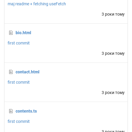
maj readme + fetching useFetch
3 роки тому
bio.html
first commit
3 роки тому
contact.html
first commit
3 роки тому
contents.ts
first commit
3 роки тому