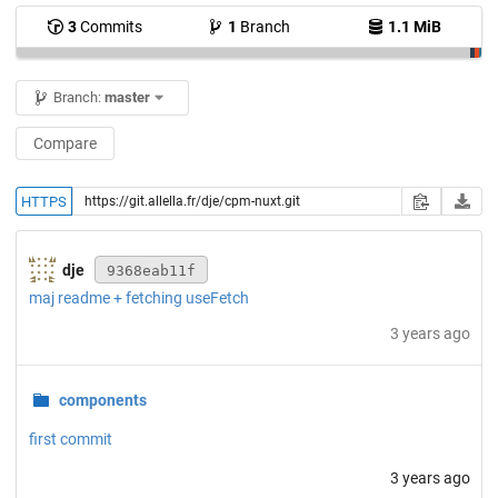
3
Commits
1
Branch
1.1 MiB
Branch:
master
Compare
HTTPS
dje
9368eab11f
maj readme + fetching useFetch
3 years ago
components
first commit
3 years ago