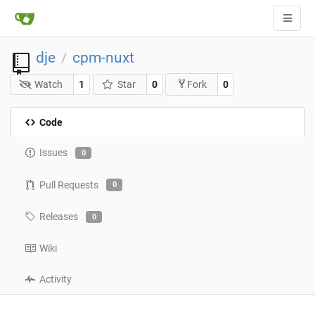
dje
cpm-nuxt
/
Watch
1
Star
0
0
Fork
Code
Issues
0
Pull Requests
0
Releases
0
Wiki
Activity