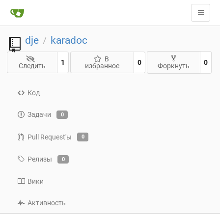
dje
karadoc
/
В
1
0
0
Следить
избранное
Форкнуть
Код
Задачи
0
Pull Request'ы
0
Релизы
0
Вики
Активность