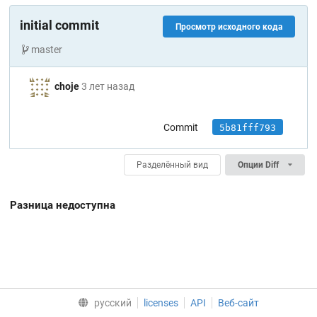
initial commit
Просмотр исходного кода
master
choje
3 лет назад
Сommit
5b81fff793
Разделённый вид
Опции Diff
Разница недоступна
русский
licenses
API
Веб-сайт