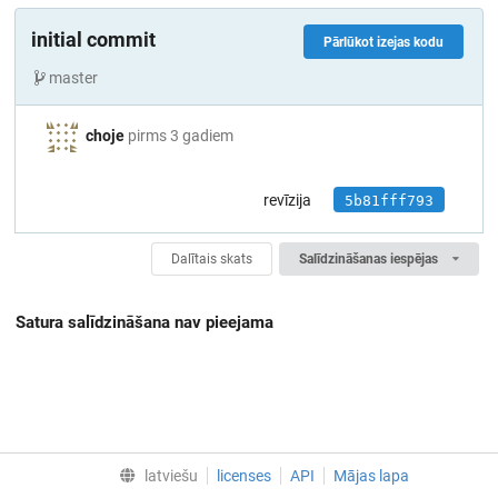
initial commit
Pārlūkot izejas kodu
master
choje
pirms 3 gadiem
revīzija
5b81fff793
Dalītais skats
Salīdzināšanas iespējas
Satura salīdzināšana nav pieejama
latviešu
licenses
API
Mājas lapa