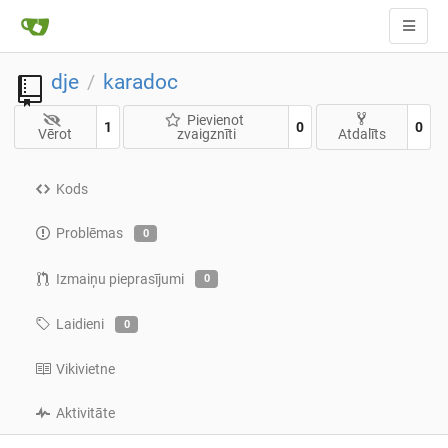
dje
karadoc
/
Pievienot
1
0
0
Vērot
zvaigznīti
Atdalīts
Kods
Problēmas
0
Izmaiņu pieprasījumi
0
Laidieni
0
Vikivietne
Aktivitāte