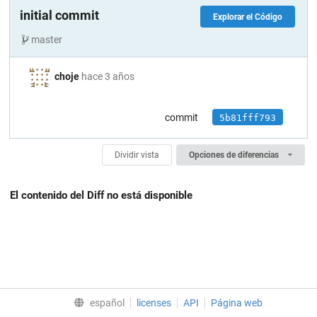
initial commit
Explorar el Código
master
choje
hace 3 años
commit
5b81fff793
Dividir vista
Opciones de diferencias
El contenido del Diff no está disponible
español
licenses
API
Página web