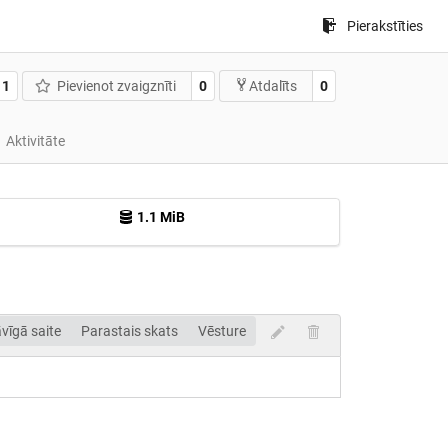
Pierakstīties
1
Pievienot zvaigznīti
0
0
Atdalīts
Aktivitāte
1.1 MiB
vīgā saite
Parastais skats
Vēsture