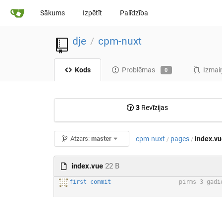
Sākums
Izpētīt
Palīdzība
dje
cpm-nuxt
/
Kods
Problēmas
Izmai
0
3
Revīzijas
cpm-nuxt
pages
index.v
Atzars:
master
/
/
index.vue
22 B
first commit
pirms 3 gadi