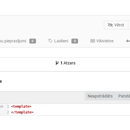
Vērot
ņu pieprasījumi
Laidieni
Vikivietne
0
0
1
Atzars
ue
Neapstrādāts
Patstā
em
1
<template>
2
</template>