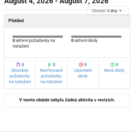
August 4, 2026 - August 7, 2026
Období:
3 dny
Přehled
0
aktivní požadavky na
0
aktivní úkoly
natažení
0
0
0
0
Sloučené
Navrhované
Uzavřené
Nové úkoly
požadavky
požadavky
úkoly
na natažení
na natažení
V tomto období nebyla žádná aktivita v revizích.