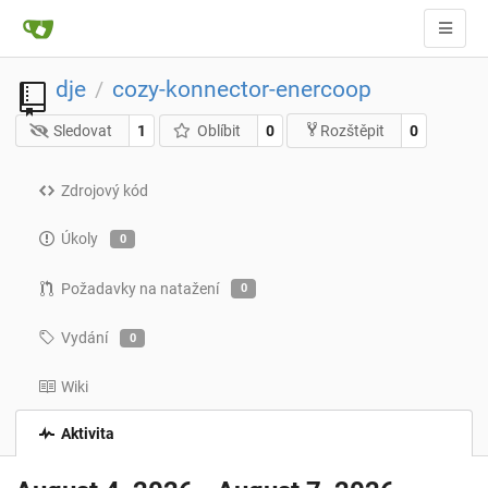
dje
cozy-konnector-enercoop
/
Sledovat
1
Oblíbit
0
0
Rozštěpit
Zdrojový kód
Úkoly
0
Požadavky na natažení
0
Vydání
0
Wiki
Aktivita