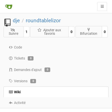
dje
roundtablelizor
/
Ajouter aux
1
0
0
Suivre
favoris
Bifurcation
Code
Tickets
0
Demandes d'ajout
0
Versions
0
Wiki
Activité