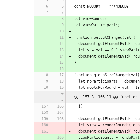
const NOBODY = '***NOBODY';
let viewRounds;
let viewParticipants;
function outputChanged(val){
  document.getElementById('ro
  let v = val == 0 ? viewPart
  document.getElementById('ro
}
function groupSizeChanged(val)
  let nbParticipants = docum
  let meetsPerRound = val - 1;
@@ -157,8 +166,11 @@ function 
  })
  document.getElementById('ro
  let view = renderRounds(roun
  document.getElementById('ro
  viewParticipants = rendePar