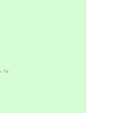
" : "))