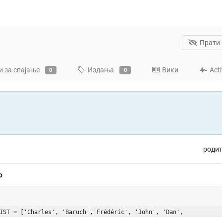
Прати
и за спајање
Издања
Вики
Acti
0
0
роди
о
IST = ['Charles', 'Baruch','Frédéric', 'John', 'Dan',