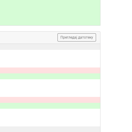
Прегледај датотеку