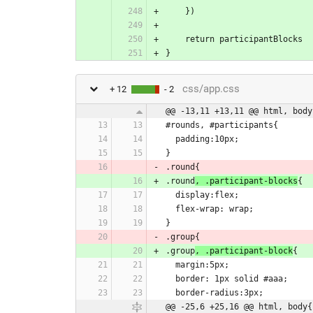
    })
    return participantBlocks
}
css/app.css
+ 12
- 2
@@ -13,11 +13,11 @@ html, body
#rounds, #participants{
  padding:10px;
}
.round{
.round
, .participant-blocks
{
  display:flex;
  flex-wrap: wrap;
}
.group{
.group
, .participant-block
{
  margin:5px;
  border: 1px solid #aaa;
  border-radius:3px;
@@ -25,6 +25,16 @@ html, body{