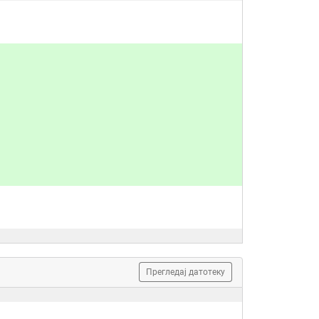
Прегледај датотеку