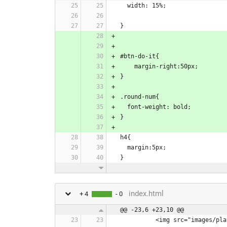
  width: 15%;
}
#btn-do-it{
    margin-right:50px;
}
.round-num{
  font-weight: bold;
}
h4{
  margin:5px;
}
index.html
+ 4
- 0
@@ -23,6 +23,10 @@
          <img src="images/