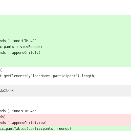
unds').innerHTML=''
icipants : viewRounds;
unds').appendChild(v)
{
ent.getElementsByClassName('participant').length;
doIt(){
unds').innerHTML=''
ds)
unds').appendChild(view)
ticipantTables(participants, rounds)