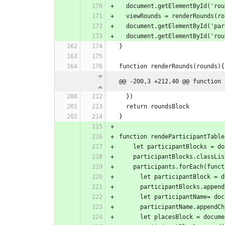
  document.getElementById('ro
  viewRounds = renderRounds(r
  document.getElementById('pa
  document.getElementById('ro
}
function renderRounds(rounds){
@@ -200,3 +212,40 @@ function 
  })
  return roundsBlock
}
function rendeParticipantTable
    let participantBlocks = 
    participantBlocks.classL
    participants.forEach(func
      let participantBlock 
      participantBlocks.app
      let participantName= 
      participantName.appe
      let placesBlock = doc