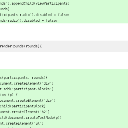
unds').appendChild(viewParticipants)
ounds)
rticipants-radio').disabled = false;
unds-radio').disabled = false;
renderRounds(rounds){
s(participants, rounds){
document.createElement('div')
ist.add('participant-blocks')
tion (p) {
= document.createElement('div')
endChild(participantBlock)
document.createElement('h2')
ndChild(document.createTextNode(p))
ument.createElement('ul')