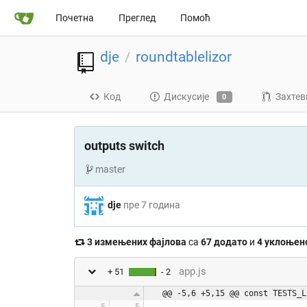
Почетна
Преглед
Помоћ
dje
roundtablelizor
/
Код
Дискусије
Захтев
0
outputs switch
master
dje
пре 7 година
3 измењених фајлова
са
67 додато
и
4 уклоњен
app.js
+ 51
- 2
@@ -5,6 +5,15 @@ const TESTS_L