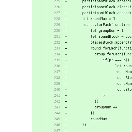
      participantBlock.appe
      participantBlock.clas
      participantBlock.appen
      let roundNum = 1
      rounds.forEach(functio
          let groupNum = 1
          let roundBlock
          placesBlock.appe
          round.forEach(fu
            group.forEach
                if(p2 === p){
           
            
             
          
          
                }
            })
            groupNum ++
          })
          roundNum ++
      })