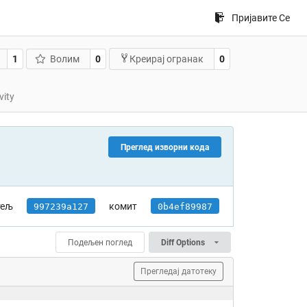
Пријавите Се
1
Волим
0
0
Креирај огранак
vity
Преглед изворни кода
тељ
комит
997239a127
0b4ef89987
Подељен поглед
Diff Options
Прегледај датотеку