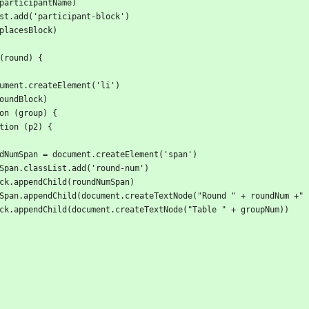
nd(participantName)
sList.add('participant-block')
d(placesBlock)
n (round) {
 = document.createElement('li')
nd(roundBlock)
nction (group) {
(function (p2) {
           let roundNumSpan = document.createElement('span')
          roundNumSpan.classList.add('round-num')
         roundBlock.appendChild(roundNumSpan)
            roundNumSpan.appendChild(document.createTextNode("Round " + roundNum +
            roundBlock.appendChild(document.createTextNode("Table " + groupNum))