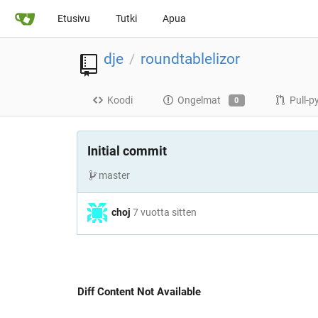
Etusivu
Tutki
Apua
dje
roundtablelizor
/
Koodi
Ongelmat
Pull-p
0
Initial commit
master
choj
7 vuotta sitten
Diff Content Not Available