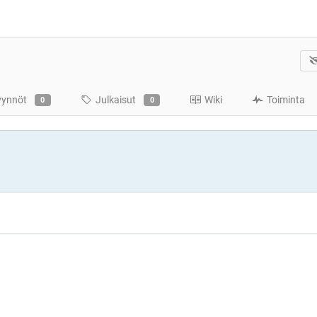
yynnöt
Julkaisut
Wiki
Toiminta
0
0