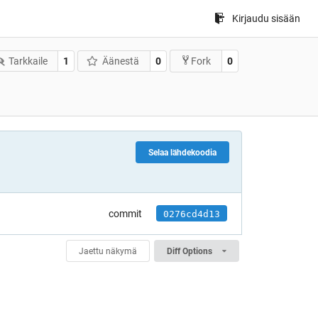
Kirjaudu sisään
Tarkkaile
1
Äänestä
0
0
Fork
Selaa lähdekoodia
commit
0276cd4d13
Jaettu näkymä
Diff Options