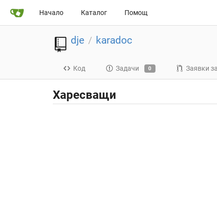
Начало
Каталог
Помощ
dje
karadoc
/
Код
Задачи
Заявки з
0
Харесващи