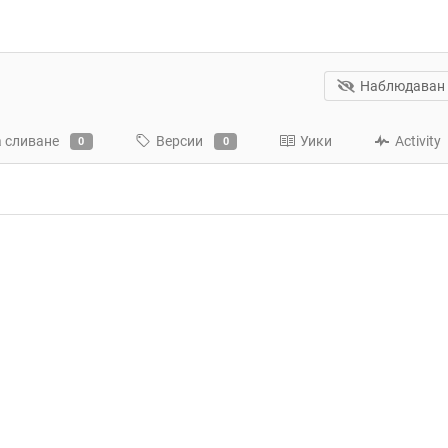
Наблюдаван
а сливане
Версии
Уики
Activity
0
0