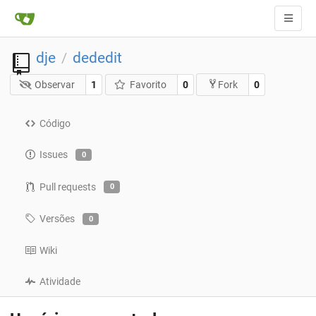
dje
dededit
/
Observar
1
Favorito
0
0
Fork
Código
Issues
0
Pull requests
0
Versões
0
Wiki
Atividade