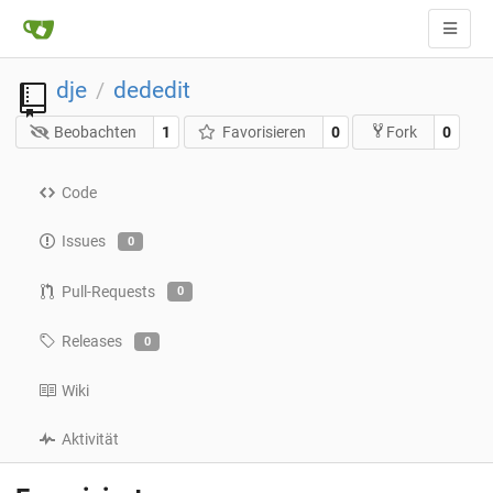
dje
dededit
/
Beobachten
1
Favorisieren
0
0
Fork
Code
Issues
0
Pull-Requests
0
Releases
0
Wiki
Aktivität