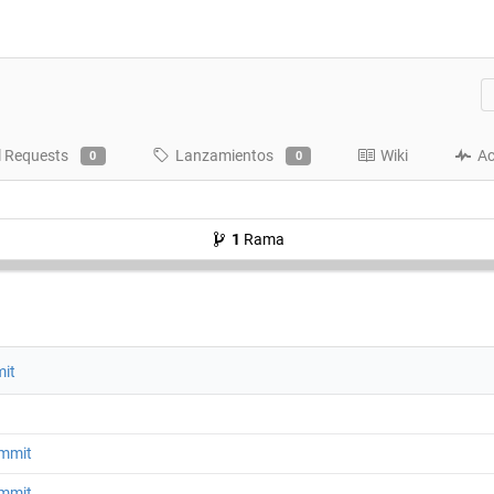
l Requests
Lanzamientos
Wiki
Ac
0
0
1
Rama
mit
ommit
ommit