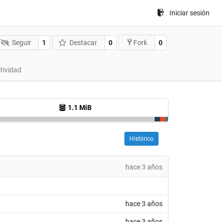
Iniciar sesión
Seguir
1
Destacar
0
0
Fork
tividad
1.1 MiB
Histórico
hace 3 años
hace 3 años
hace 3 años