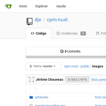
Inicio
Explorar
Ayuda
dje
cpm-nuxt
/
Código
Incidencias
Pul
0
3
Commits
cpm-nuxt
public
images
Rama:
master
/
/
Jérôme Chauveau
first com
b74b5170f8
..
artworks
first c
header-banalites.jpg
first c