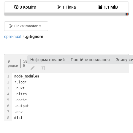
3
Коміти
1
Гілка
1.1 MiB
Гілка:
master
cpm-nuxt
.gitignore
/
Неформатований
Постійне посилання
Звинува
9
58
рядки
B
node_modules
*
.log
.nuxt
.nitro
.cache
.output
.env
dist