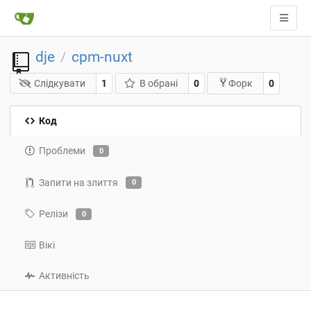
dje
cpm-nuxt
/
Слідкувати
1
В обрані
0
0
Форк
Код
Проблеми
0
Запити на злиття
0
Релізи
0
Вікі
Активність