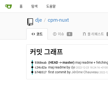
홈
탐색
도움말
dje
cpm-nuxt
/
코드
이슈
풀 리퀘스트
0
커밋 그래프
(HEAD -> master)
maj readme + fetchin
9368eab
maj readme
by
dje
c24cd2a
2022-12-23 18:24:16 +0100
first commit
by
Jérôme Chauveau
b74b517
2022-1