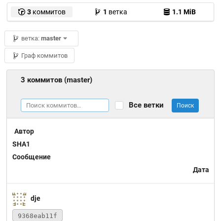
3
коммитов
1
ветка
1.1 MiB
ветка:
master
Граф коммитов
3 коммитов (master)
Все ветки
Поиск
Автор
SHA1
Сообщение
Дата
dje
9368eab11f