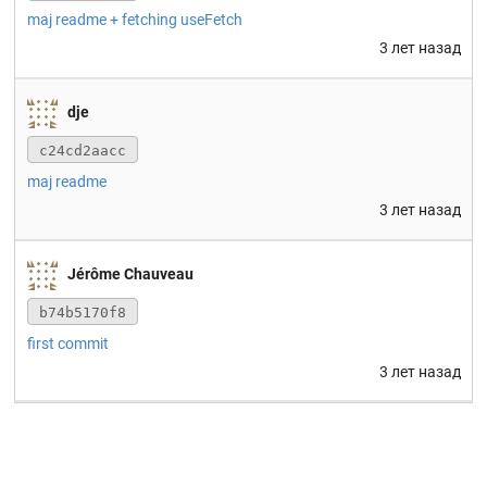
maj readme + fetching useFetch
3 лет назад
dje
c24cd2aacc
maj readme
3 лет назад
Jérôme Chauveau
b74b5170f8
first commit
3 лет назад