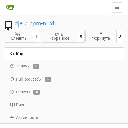
dje
cpm-nuxt
/
В
1
0
0
Следить
избранное
Форкнуть
Код
Задачи
0
Pull Request'ы
0
Релизы
0
Вики
Активность