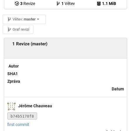
3
Revize
1
Větev
1.1 MiB
Větev:
master
Graf revizí
1 Revize (master)
Autor
SHA1
Zpráva
Datum
Jérôme Chauveau
b74b5170f8
first commit