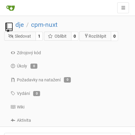
dje
cpm-nuxt
/
Sledovat
1
Oblíbit
0
0
Rozštěpit
Zdrojový kód
Úkoly
0
Požadavky na natažení
0
Vydání
0
Wiki
Aktivita