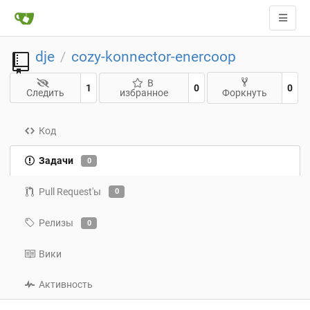
dje
cozy-konnector-enercoop
/
В
1
0
0
Следить
избранное
Форкнуть
Код
Задачи
0
Pull Request'ы
0
Релизы
0
Вики
Активность