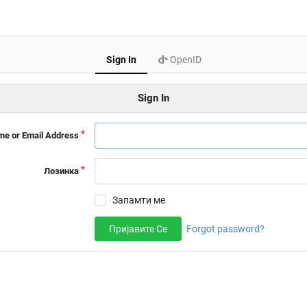
Sign In
OpenID
Sign In
e or Email Address
Лозинка
Запамти ме
Пријавите Се
Forgot password?