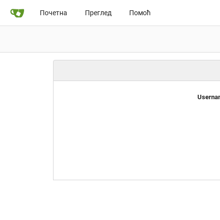
Почетна
Преглед
Помоћ
Usernam