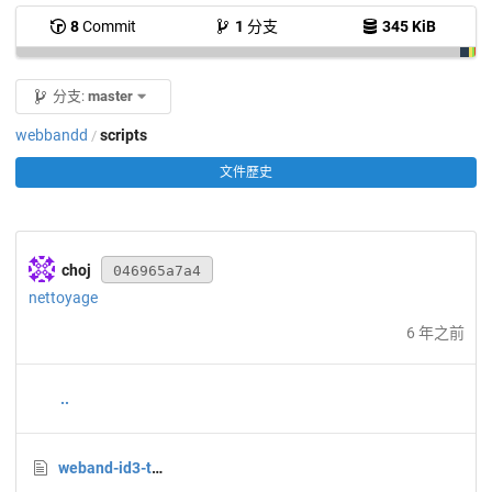
8
Commit
1
分支
345 KiB
分支:
master
webbandd
scripts
/
文件歷史
choj
046965a7a4
nettoyage
6 年之前
..
weband-id3-to-json.js