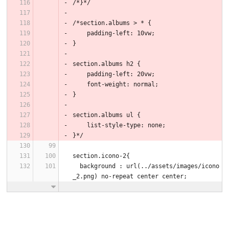
/*}*/
/*section.albums > * {
    padding-left: 10vw;
}
section.albums h2 {
    padding-left: 20vw;
    font-weight: normal;
}
section.albums ul {
    list-style-type: none;
}*/
section.icono-2{
  background : url(../assets/images/icono
_2.png) no-repeat center center;