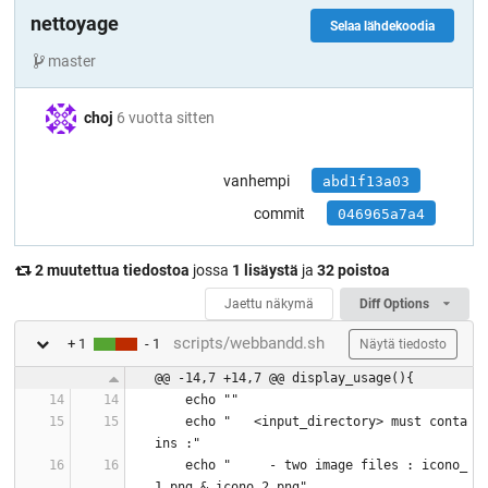
nettoyage
Selaa lähdekoodia
master
choj
6 vuotta sitten
vanhempi
abd1f13a03
commit
046965a7a4
2 muutettua tiedostoa
jossa
1 lisäystä
ja
32 poistoa
Jaettu näkymä
Diff Options
scripts/webbandd.sh
+ 1
- 1
Näytä tiedosto
@@ -14,7 +14,7 @@ display_usage(){
    echo ""
    echo "   <input_directory> must conta
ins :"
    echo "     - two image files : icono_
1.png & icono_2.png"