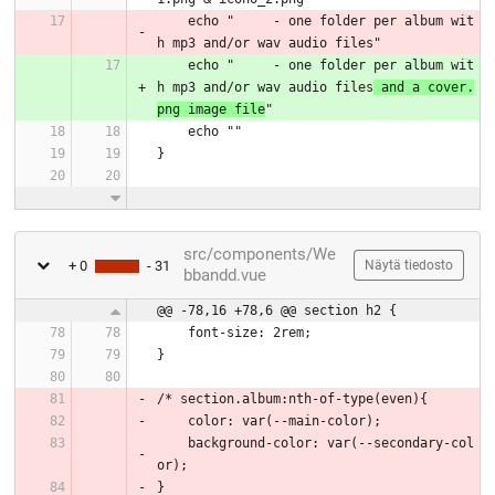
    echo "     - one folder per album wit
h mp3 and/or wav audio files"
    echo "     - one folder per album wit
h mp3 and/or wav audio files
 and a cover.
png image file
"
    echo ""
}
src/components/We
+ 0
- 31
Näytä tiedosto
bbandd.vue
@@ -78,16 +78,6 @@ section h2 {
    font-size: 2rem;
}
/* section.album:nth-of-type(even){
    color: var(--main-color);
    background-color: var(--secondary-col
or);
}