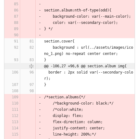
section.album:nth-of-type(odd){
    background-color: var(--main-color);
    color: var(--secondary-color);
} */
section.cover{
    background : url(../assets/images/ico
no_1.png) no-repeat center center;
}
@@ -106,27 +96,6 @@ section.album img{
  border : 2px solid var(--secondary-colo
r);
}
/*section.albums{*/
    /*background-color: black;*/
    /*color:white;
    display: flex;
    flex-direction: column;
    justify-content: center;
    line-height: 200%;*/