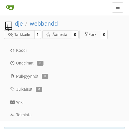
dje
webbandd
/
Tarkkaile
1
Äänestä
0
0
Fork
Koodi
Ongelmat
0
Pull-pyynnöt
0
Julkaisut
0
Wiki
Toiminta