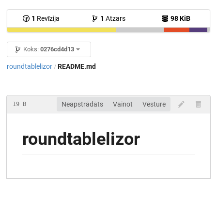
1
Revīzija
1
Atzars
98 KiB
Koks:
0276cd4d13
roundtablelizor
README.md
/
Neapstrādāts
Vainot
Vēsture
19 B
roundtablelizor