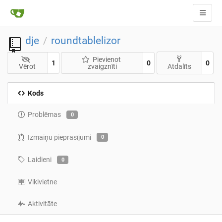
dje
roundtablelizor
/
Pievienot
1
0
0
Vērot
zvaigznīti
Atdalīts
Kods
Problēmas
0
Izmaiņu pieprasījumi
0
Laidieni
0
Vikivietne
Aktivitāte